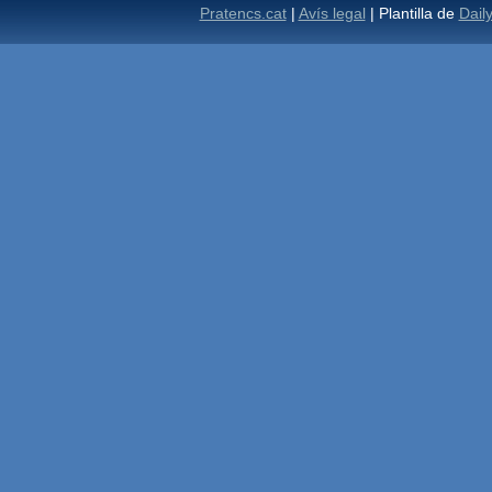
Pratencs.cat
|
Avís legal
| Plantilla de
Dail