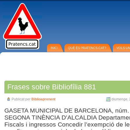
INICI
QUÈ ÉS PRATENCS.CAT?
VOLS U
Frases sobre Bibliofília 881
Publicat per
Biblioaprenent
diumenge, 2
GASETA MUNICIPAL DE BARCELONA, núm. 5,
SEGONA TINÈNCIA D’ALCALDIA Departamen
Fiscals i ingressos Concedir l’exempció de le