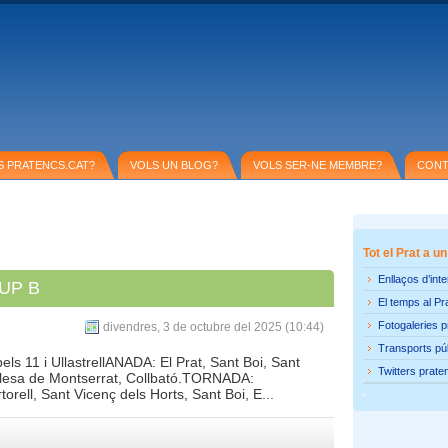
S PRATENCS.CAT?
VOLS UN BLOG?
VOLS SER-NE MEMBRE?
CONT
Tot el Prat a un
Enllaços d’int
UP B
El temps al Pr
Fotogaleries 
divendres, 3 de octubre del 2025 (10:44)
Transports pú
s 11 i UllastrellANADA: El Prat, Sant Boi, Sant
Twitters prate
, Olesa de Montserrat, Collbató.TORNADA:
rell, Sant Vicenç dels Horts, Sant Boi, E...