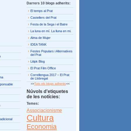
Darrers 10 blogs adherits:
El temps al Prat
Castellers del Prat
Festa de la Sega i el Batre
La luna en mí. La lluna en mi.
Alma de Mujer
IDEA TANK
Festes Populars i Alternatives
del Prat
a
Litipk Blog
El Prat Film Office
Correllengua 2017 – El Prat
ina
de Llobregat
>>
Tots els blogs adherits
<<
ponsable
Núvols d'etiquetes
de les notícies:
Temes:
a
Associacionisme
Cultura
radicional
Economia