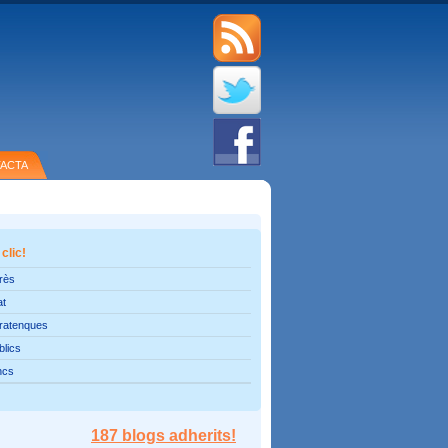
ACTA
 clic!
erès
at
pratenques
blics
ncs
187 blogs adherits!