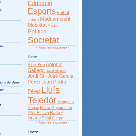
Educació
a
Esports
ió
Futbol
a
Medi ambient
Infància
Mobilitat
Música
Política
Societat
ana
>>
Totes les etiquetes
<<
Gent:
Antonio
Alba Bou
Gallego
David Vicioso
Jordi Gili
José García
Pérez
Juan Pedro
ions de Veïns
Lluís
nts
Pérez
Tejedor
Margarita
a
Garcia
Marta Mayordomo
Rafael
Pilar Eslava
Duarte
Sergi Alegre
>>
Totes les etiquetes
<<
Llocs:
t