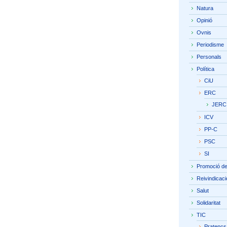
Natura
Opinió
Ovnis
Periodisme
Personals
Política
CiU
ERC
JERC
ICV
PP-C
PSC
SI
Promoció del 
Reivindicaci
Salut
Solidaritat
TIC
Pratencs