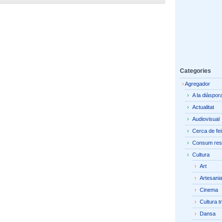
Categories
Agregador
A la diàspor
Actualitat
Audiovisual
Cerca de fe
Consum res
Cultura
Art
Artesani
Cinema
Cultura t
Dansa