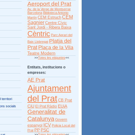
Aeroport del Prat
Av. de la Verge de Montserrat
Barcelona
Biblioteca Antonio
CEM
CEM Estruch
Martín
Sagnier
Centre Cívic
Sant Jordi - Ribera Baixa
Cèntric
Parc Agrari del
Platja del
Baix Llobregat
Prat
Plaça de la Vila
Teatre Modern
>>
Totes les etiquetes
<<
Entitats, institucions o
empreses:
AE Prat
Ajuntament
del Prat
territori
CB Prat
CiU
EUiA
ons socials
El Prat Ràdio
Generalitat de
Catalunya
Govern
ICV
espanyol
Policia Local del
PP
PSC
Prat
>>
Totes les etiquetes
<<
.cat