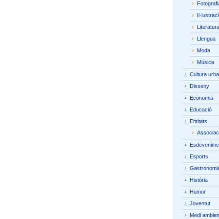
Fotografi
Il·lustrac
Literatur
Llengua
Moda
Música
Cultura urb
Disseny
Economia
Educació
Entitats
Associac
Esdevenime
Esports
Gastronomi
Història
Humor
Joventut
Medi ambien