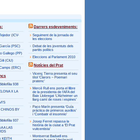
s:
Darrers esdeveniments:
Tejedor (ICV-
Seguiment de la jornada de
les eleccions
García (PSC)
Debat de les joventuts dels
partits polítics
o Gallego (PP)
Eleccions al Parlament 2010
ili (CiU)
Notícies del Prat
 Camps (ERC)
Vicenç Tierra presenta el seu
encs
títol ‘Clarors – Poemari
pratenc’
bliofília 938
Mercè Rull ens porta el llibre
LONA X LA
de la presidenta de l’AFA del
Baix Llobregat ‘L’Alzheimer un
llarg camí de roses i espines’
VI’S
Paco Marín presenta ‘Guía
 CHINOS BY
práctica de primeros auxilios’
i ‘Combatir el insomnio’
bliofília 937
Josep Ferret repassa la
història de la ciutat a ‘El Prat
A A LAS
vuitcentista’
RDS
Montserrat Baduell ens
 KEITH
apropa la seva “declaració