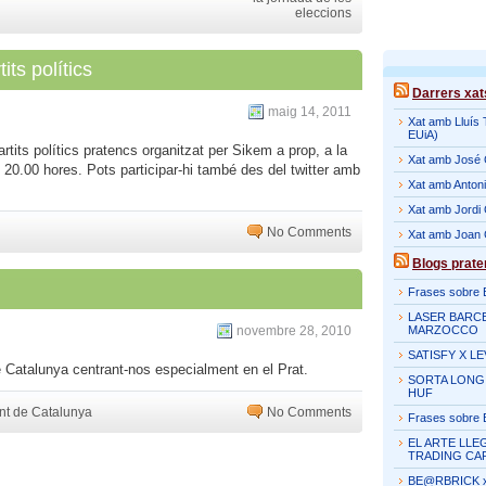
eleccions
its polítics
Darrers xat
maig 14, 2011
Xat amb Lluís 
EUiA)
rtits polítics pratencs organitzat per Sikem a prop, a la
Xat amb José 
s 20.00 hores. Pots participar-hi també des del twitter amb
Xat amb Antoni
Xat amb Jordi G
No Comments
Xat amb Joan
Blogs prat
Frases sobre Bi
LASER BARCE
novembre 28, 2010
MARZOCCO
SATISFY X LE
 Catalunya centrant-nos especialment en el Prat.
SORTA LONG
HUF
nt de Catalunya
No Comments
Frases sobre Bi
EL ARTE LLEG
TRADING CA
BE@RBRICK x