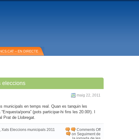
NCS.CAT – EN DIRECTE
 eleccions
maig 22, 2011
ns municipals en temps real. Quan es tanquin les
“Enquesta/porra” (pots participar-hi fins les 20.00!). I
al Prat de Llobregat.
,
Xats Eleccions municipals 2011
Comments Off
on Seguiment de
la jornada de les