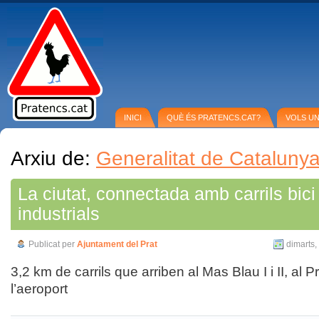
INICI
QUÈ ÉS PRATENCS.CAT?
VOLS U
Arxiu de:
Generalitat de Cataluny
La ciutat, connectada amb carrils bici
industrials
Publicat per
Ajuntament del Prat
dimarts,
3,2 km de carrils que arriben al Mas Blau I i II, al P
l’aeroport