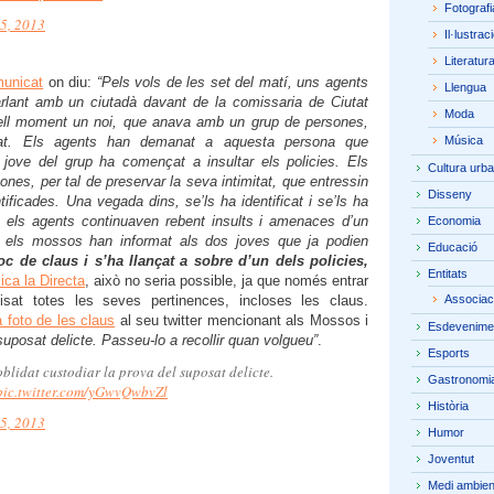
Fotografi
5, 2013
Il·lustrac
Literatur
municat
on diu:
“Pels vols de les set del matí, uns agents
Llengua
lant amb un ciutadà davant de la comissaria de Ciutat
Moda
quell moment un noi, que anava amb un grup de persones,
ltat. Els agents han demanat a
aquesta persona que
Música
 jove del grup ha començat a insultar els policies. Els
Cultura urb
s, per tal de preservar la seva intimitat, que entressin
Disseny
ificades. Una vegada dins, se’ls ha identificat i se’ls ha
 els agents continuaven rebent insults i amenaces d’un
Economia
n els mossos han informat als dos joves que ja podien
Educació
oc de claus i s’ha llançat a sobre d’un dels policies,
Entitats
ica la Directa
, això no seria possible, ja que només entrar
uisat totes les seves pertinences, incloses les claus.
Associac
a foto de les claus
al seu twitter mencionant als Mossos i
Esdevenime
 suposat delicte. Passeu-lo a recollir quan volgueu”
.
Esports
oblidat custodiar la prova del suposat delicte.
Gastronomi
pic.twitter.com/yGwvQwbvZl
Història
5, 2013
Humor
Joventut
Medi ambien