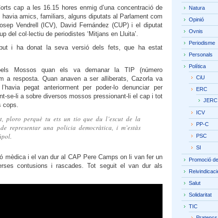
Corts cap a les 16.15 hores enmig d’una concentració de
Natura
i havia amics, familiars, alguns diputats al Parlament com
Opinió
sep Vendrell (ICV), David Fernández (CUP) i el diputat
Ovnis
 del col·lectiu de periodistes ‘Mitjans en Lluita’.
Periodisme
but i ha donat la seva versió dels fets, que ha estat
Personals
Política
 pels Mossos quan els va demanar la TIP (número
CiU
com a resposta. Quan anaven a ser alliberats, Cazorla va
havia pegat anteriorment per poder-lo denunciar per
ERC
ant-se-li a sobre diversos mossos pressionant-li el cap i tot
JERC
s cops.
ICV
, ploro perquè tu ets un tio que du l’escut de la
PP-C
 de representar una policia democràtica, i m’estàs
úpol.
PSC
SI
ió mèdica i el van dur al CAP Pere Camps on li van fer un
Promoció del 
rses contusions i rascades. Tot seguit el van dur als
Reivindicaci
Salut
Solidaritat
TIC
Pratencs