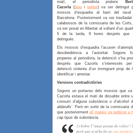
matí, el periodista pratenc
Bert
Cazorla
(
blog
i
twitter
) va ser detingut 
mossos d’esquadra al barri del raval
Barcelona. Posteriorment va ser traslladat
calabossos de la comissaria de les Corts
va ser posat en llibertat al voltant d’un quar
5 de la tarda, 9 hores després que s
detingués.
Els mossos d’esquadra l’acusen d’atempta
desobediència a l’autoritat. Segons fo
properes al periodista, la detenció s’ha pro
després que Cazorla s’interessés per
detenció violenta d’un immigrant prop de
identificar i arrestar.
Versions contradictòries
Segons un portaveu dels mossos que va 
Cazorla estava el matí de dissabte entre
consum d’alguna substància o d’alcohol da
aldarulls’
. Però en sortir de la comissaria d
que posteriorment
ell mateix va publicar a t
cap tipus de substància.
1) Sobre l'"anar passat de voltes":
però que sí m'he fet jo:
pic.twitte