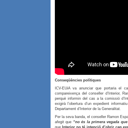
Conseqüències polítiques
ICV-EUiA va anunciar que portaria el c
compareixença del conseller d’Interior, Ra
perquè informin del cas a la comissió d’Int
exigirà l’obertura d’un expedient informat
Departament d’Interior de la Generalitat.
Per la seva banda, el conseller Ramon Espa
afegit que
“no és la primera vegada que 
que
Interior no té intenció d’obrir cap e