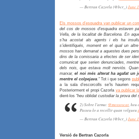
— Bertran Cazorla (@bcr_)
June 1
Els mossos d’esquadra van publicar un co
del cos de mossos d’esquadra estaven par
Vella, de la localitat de Barcelona. En a
s’ha acostat als agents i els ha insu
s’identifiqués, moment en el qual un altre
mossos han demanat a aquestes dues persone
dins de la comissaria a efectes de ser ident
co
municat que serien denunciades, mentre
dels nois, que estava molt nerviós. Qua
marxar,
el noi més alterat ha agafat un j
mentre el colpejava
.”
Tot i que segons
publ
a la sala d’escorcolls se’ls haurien req
Posteriorment el propi Cazorla
va publicar l
dient-los
“heu oblidat custodiar la prova del
2) Sobre l'arma:
@mossoscat
, heu 
Passeu-lo a recollir quan volgueu
— Bertran Cazorla (@bcr_)
June 1
Versió de Bertran Cazorla