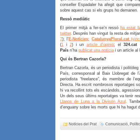
conseller Espadaler ha afegit que compare
sobre aquest cas si els grups ho demanen.
Ressò mediàtic
El primer mitjà a fer-se’n ressò
ha estat
l
twitter
. Després han vingut la resta de mit
7
); l’
E-Notícies
;
CatalunyaPlural.cat
(vinc
(
1
i
2
) i un
article d’opinió
; el
324.cat
País
n’ha
publicat una notícia
i un article al 
Qui és Bertran Cazorla?
Bertran Cazorla, és un periodista i politòleg
País, corresponsal al Baix Llobregat de 
periodista “freelance”, és membre de l’e
Directa. Ha escrit nombrosos reportatges so
hi va recollint tots els escàndols, agressi
Un dels seus últims reportatges va tenir res
Llanos de Luna a la Divisón Azul
. Tamb
d’enguany sobre les morts que hi ha hagut 
Notícies del Prat
Comunicació
,
Políti