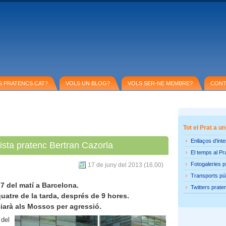
S PRATENCS.CAT?
VOLS UN BLOG?
VOLS SER-NE MEMBRE?
CONT
Tot el Prat a un
Enllaços d’int
ista pratenc Bertran Cazorla
El temps al Pr
Fotogaleries 
17 de juny del 2013 (16.00)
Transports pú
 7 del matí a Barcelona.
Twitters prate
quatre de la tarda, després de 9 hores.
iarà als Mossos per agressió.
 del