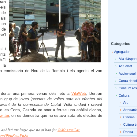
ran
pels
 de
 als
, on
t de
e’l
Categories
t i
Agregador
nts
A la diàspor
duït
 la
Actualitat
 la comissaria de Nou de la Rambla i els agents el van
Audiovisual
Cerca de fe
Consum res
donar una primera versió dels fets a
VilaWeb
, Bertran
Cultura
 un grup de joves
‘passats de voltes sota els efectes del
Art
vant de la comissaria de Ciutat Vella cridant i creant
e les Corts, Cazorla va anar a fer-se una anàlisi d’orina,
Artesani
witter
, on es demostra que no estava sota els efectes de
Cinema
Cultura t
 l'anàlisi urològic que no m'han fet
@MossosCat
,
Dansa
r.com/96qRwbPu3h