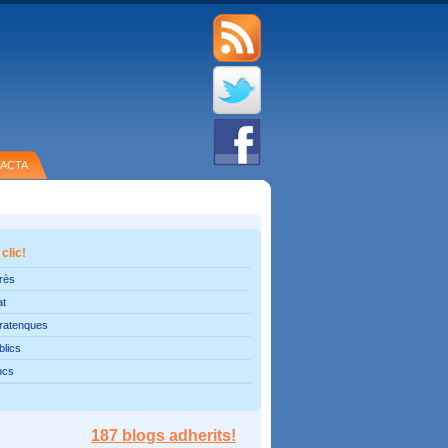
ACTA
 clic!
erès
at
pratenques
blics
ncs
187 blogs adherits!