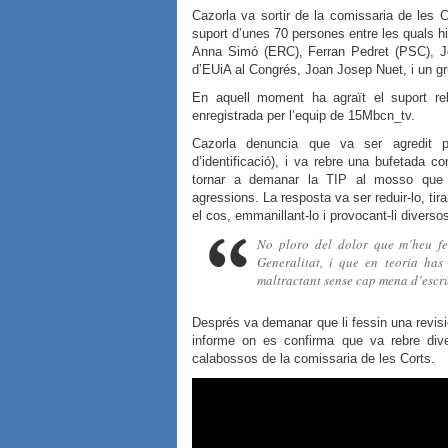
Cazorla va sortir de la comissaria de les 
suport d’unes 70 persones entre les quals h
Anna Simó (ERC), Ferran Pedret (PSC), Jo
d’EUiA al Congrés, Joan Josep Nuet, i un grup
En aquell moment ha agraït el suport re
enregistrada per l’equip de 15Mbcn_tv.
Cazorla denuncia que va ser agredit
d’identificació), i va rebre una bufetada 
tornar a demanar la TIP al mosso que l’
agressions. La resposta va ser reduir-lo, tir
el cos, emmanillant-lo i provocant-li diverso
No ploro del dolor que m’heu fet
Generalitat, i que en teoria has
maltractant sense cap mena d’escr
Després va demanar que li fessin una revis
informe on es confirma que va rebre dive
calabossos de la comissaria de les Corts.