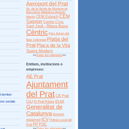
Aeroport del Prat
Av. de la Verge de Montserrat
Barcelona
Biblioteca Antonio
CEM
CEM Estruch
Martín
Sagnier
Centre Cívic
Sant Jordi - Ribera Baixa
Cèntric
Parc Agrari del
Platja del
Baix Llobregat
Prat
Plaça de la Vila
Teatre Modern
>>
Totes les etiquetes
<<
Entitats, institucions o
empreses:
AE Prat
Ajuntament
del Prat
territori
CB Prat
CiU
EUiA
ons socials
El Prat Ràdio
Generalitat de
Catalunya
Govern
ICV
espanyol
Policia Local del
PP
PSC
Prat
>>
Totes les etiquetes
<<
.cat