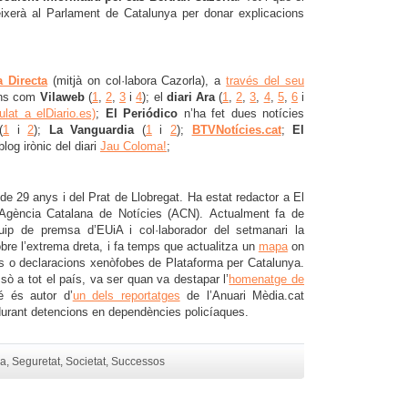
ixerà al Parlament de Catalunya per donar explicacions
a Directa
(mitjà on col·labora Cazorla), a
través del seu
jans com
Vilaweb
(
1
,
2
,
3
i
4
); el
diari Ara
(
1
,
2
,
3
,
4
,
5
,
6
i
ulat a elDiario.es)
;
El Periódico
n’ha fet dues notícies
(
1
i
2
);
La Vanguardia
(
1
i
2
);
BTVNotícies.cat
;
El
blog irònic del diari
Jau Coloma!
;
 de 29 anys i del Prat de Llobregat. Ha estat redactor a El
l’Agència Catalana de Notícies (ACN). Actualment fa de
quip de premsa d’EUiA i col·laborador del setmanari la
bre l’extrema dreta, i fa temps que actualitza un
mapa
on
ons o declaracions xenòfobes de Plataforma per Catalunya.
sò a tot el país, va ser quan va destapar l’
homenatge de
é és autor d’
un dels reportatges
de l’Anuari Mèdia.cat
durant detencions en dependències policíaques.
ca
,
Seguretat
,
Societat
,
Successos