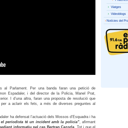
Viatges
Videoblogs
Notícies del Pr
as al Parlament. Per una banda faran una petició de
mon Espadaler, i del director de la Policia, Manel Prat,
erior. I d’una altra, faran una proposta de resolució que
iu per a aclarir els fets, a més de diverses preguntes al
daler ha defensat l’actuació dels Mossos d’Esquadra i ha
el periodista té un incident amb la policia”
, afirmant
xpedient informatiu pel cas Bertran Cazorla
. Tot i que el