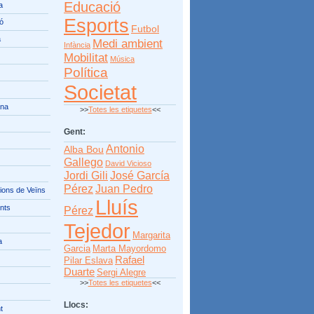
Educació
a
Esports
ió
Futbol
a
Medi ambient
Infància
Mobilitat
Música
Política
Societat
ana
>>
Totes les etiquetes
<<
Gent:
Antonio
Alba Bou
Gallego
David Vicioso
Jordi Gili
José García
Pérez
Juan Pedro
ions de Veïns
Lluís
nts
Pérez
Tejedor
Margarita
a
Garcia
Marta Mayordomo
Rafael
Pilar Eslava
Duarte
Sergi Alegre
>>
Totes les etiquetes
<<
Llocs:
t