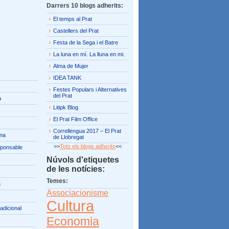
Darrers 10 blogs adherits:
El temps al Prat
Castellers del Prat
Festa de la Sega i el Batre
La luna en mí. La lluna en mi.
Alma de Mujer
IDEA TANK
Festes Populars i Alternatives
del Prat
a
Litipk Blog
El Prat Film Office
Correllengua 2017 – El Prat
ina
de Llobregat
>>
Tots els blogs adherits
<<
ponsable
Núvols d'etiquetes
de les notícies:
Temes:
a
Associacionisme
Cultura
radicional
Economia